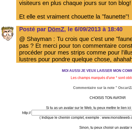
visiteurs en plus chaque jours sur ton blog!
Et elle est vraiment chouette la "faunette"!
Posté par
DömZ
, le 6/09/2013 à 18:40
@ Shayman : Tu crois que c'est une "faun
pas ? Et merci pour ton commentaire constr
procéder pour mes strips comme pour l'illu
lustres pour pondre quelque chose, ahahah
MOI AUSSI JE VEUX LAISSER MON COMM
Les champs marqués d'une * sont obli
Commentaire sur la note " OscariZa
CHOISIS TON AVATAR
Si tu as un avatar sur le Web, tu peux mettre le lien i
http://
( Indique le chemin complet, exemple : www.monsiteweb.
Sinon, tu peux choisir un avatar ic