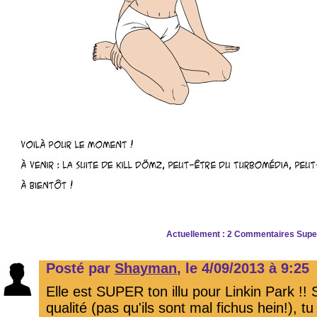
Actuellement : 2 Commentaires Super
Posté par
Shayman
, le 4/09/2013 à 9:25
Elle est SUPER ton illu pour Linkin Park !! S
qualité (pas qu'ils sont mal fichus hein!), tu